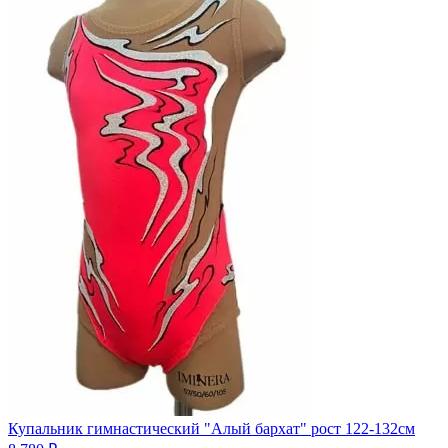
Купальник гимнастический "Алый бархат" рост 122-132см