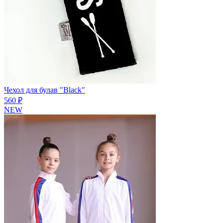
Чехол для булав "Black"
560 ₽
NEW