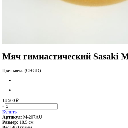
Мяч гимнастический Sasaki 
Цвет мяча:
(CHGD)
14 500 ₽
-
+
Купить
Артикул:
M-207AU
Размер:
18,5 см.
Вес:
400 грамм