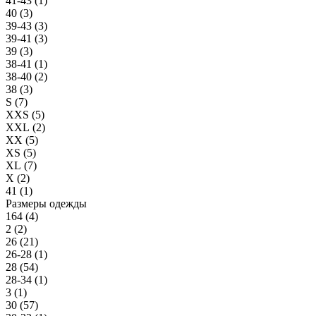
41-43 (
1
)
40 (
3
)
39-43 (
3
)
39-41 (
3
)
39 (
3
)
38-41 (
1
)
38-40 (
2
)
38 (
3
)
S (
7
)
XXS (
5
)
XXL (
2
)
XX (
5
)
XS (
5
)
XL (
7
)
X (
2
)
41 (
1
)
Размеры одежды
164 (
4
)
2 (
2
)
26 (
21
)
26-28 (
1
)
28 (
54
)
28-34 (
1
)
3 (
1
)
30 (
57
)