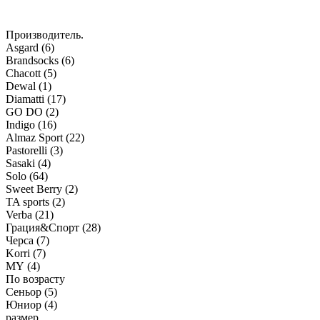
Производитель.
Asgard (
6
)
Brandsocks (
6
)
Chacott (
5
)
Dewal (
1
)
Diamatti (
17
)
GO DO (
2
)
Indigo (
16
)
Almaz Sport (
22
)
Pastorelli (
3
)
Sasaki (
4
)
Solo (
64
)
Sweet Berry (
2
)
TA sports (
2
)
Verba (
21
)
Грация&Спорт (
28
)
Черса (
7
)
Korri (
7
)
MY (
4
)
По возрасту
Сеньор (
5
)
Юниор (
4
)
размер