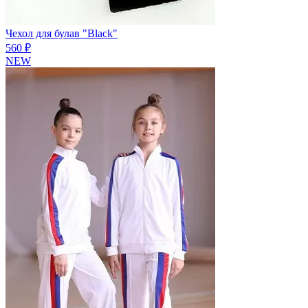
Чехол для булав "Black"
560 ₽
NEW