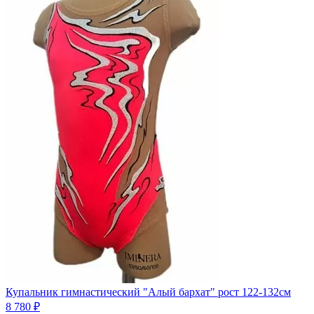
Купальник гимнастический "Алый бархат" рост 122-132см
8 780 ₽