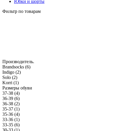
Юбки и шорты
Фильтр по товарам
Производитель.
Brandsocks (
6
)
Indigo (
2
)
Solo (
2
)
Korri (
1
)
Размеры обуви
37-38 (
4
)
36-39 (
6
)
36-38 (
2
)
35-37 (
1
)
35-36 (
4
)
33-36 (
1
)
33-35 (
6
)
30-33 (
1
)