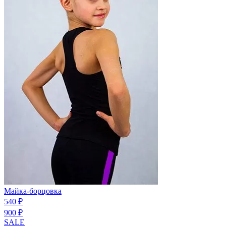
Майка-борцовка
540 ₽
900 ₽
SALE