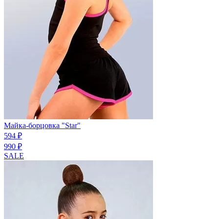
Майка-борцовка "Star"
594 ₽
990 ₽
SALE