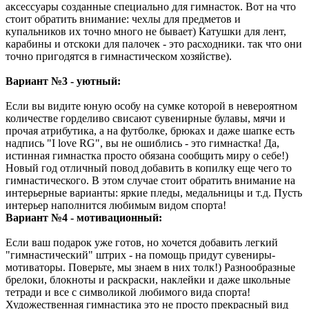
аксессуары созданные специально для гимнасток. Вот на что
стоит обратить внимание: чехлы для предметов и
купальников их точно много не бывает) Катушки для лент,
карабины и отскоки для палочек - это расходники. так что они
точно пригодятся в гимнастическом хозяйстве).
Вариант №3 - уютный:
Если вы видите юную особу на сумке которой в невероятном
количестве горделиво свисают сувенирные булавы, мячи и
прочая атрибутика, а на футболке, брюках и даже шапке есть
надпись "I love RG", вы не ошиблись - это гимнастка! Да,
истинная гимнастка просто обязана сообщить миру о себе!)
Новый год отличный повод добавить в копилку еще чего то
гимнастического. В этом случае стоит обратить внимание на
интерьерные варианты: яркие пледы, медальницы и т.д. Пусть
интерьер наполнится любимым видом спорта!
Вариант №4 - мотивационный:
Если ваш подарок уже готов, но хочется добавить легкий
"гимнастический" штрих - на помощь придут сувениры-
мотиваторы. Поверьте, мы знаем в них толк!) Разнообразные
брелоки, блокноты и раскраски, наклейки и даже школьные
тетради и все с символикой любимого вида спорта!
Художественная гимнастика это не просто прекрасный вид