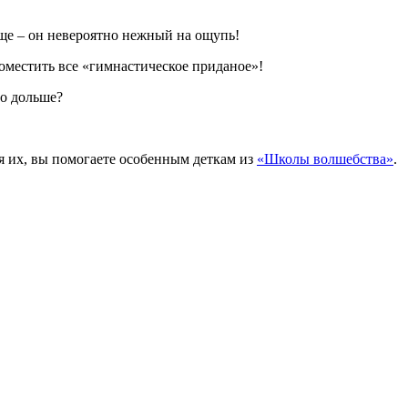
ще – он невероятно нежный на ощупь!
поместить все «гимнастическое приданое»!
но дольше?
я их, вы помогаете особенным деткам из
«Школы волшебства»
.