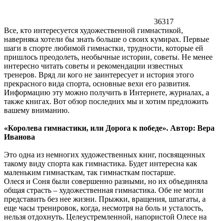
36317
Все, кто интересуется художественной гимнастикой,
наверняка хотели бы знать больше о своих кумирах. Первые
шаги в спорте любимой гимнастки, трудности, которые ей
пришлось преодолеть, необычные истории, советы. Не менее
интересно читать советы и рекомендации известных
тренеров. Вряд ли кого не заинтересует и история этого
прекрасного вида спорта, основные вехи его развития.
Информацию эту можно получить в Интернете, журналах, а
также книгах. Вот обзор последних мы и хотим предложить
вашему вниманию.
«Королева гимнастики, или Дорога к победе». Автор: Вера
Иванова
Это одна из немногих художественных книг, посвященных
такому виду спорта как гимнастика. Будет интересна как
маленьким гимнасткам, так гимнасткам постарше.
Олеся и Соня были совершенно разными, но их объединяла
общая страсть – художественная гимнастика. Обе не могли
представить без нее жизни. Прыжки, вращения, шпагаты, а
еще часы тренировок, когда, несмотря на боль и усталость,
нельзя отдохнуть. Целеустремленной, напористой Олесе на