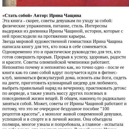
«Стать собой» Автор: Ирина Чащина
Эта книга - скорее, советы девушкам по уходу за собой:
физические упражнения, питание, стиль. Интересны
выдержки из дневника Ирины Чащиной, истории, которые с
ней происходили на протяжении карьеры.
Звезда мировой художественной гимнастики Ирина Чащина
написала книгу для тех, кто пока в себе сомневается.
Одновременно это и практическое руководство для тех, кто
готов совершить прорыв. Прорыв к успеху, здоровью, радости
и красоте. Советы олимпийской чемпионки работают.
Непонятно почему и непонятно как, но точно одно - после ее
книги как-то само собой вдруг получается идти в фитнес-
клуб, заниматься физкультурой дома, освоить азы йоги, сидеть
на диете, приготовить кулинарный шедевр для любимого,
выбрать правильный наряд на вечеринку, практиковать детокс
по аюрведе, а также узнать массу других полезных в
повседневной жизни вещей. В общем, наконец-то радикально
заняться собой. Может, советы от Ирины Чащиной работают и
потому, что это не очередное бездушное пособие "100
рецептов красоты", а монолог живой современной девушки,
успешной и в спорте и в личной жизни. Она объездила
полмира, многое узнала и попробовала, а главное - испытала