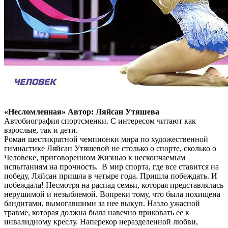
«Несломленная» Автор: Ляйсан Утяшева
Автобиография спортсменки. С интересом читают как
взрослые, так и дети.
Роман шестикратной чемпионки мира по художественной
гимнастике Ляйсан Утяшевой не столько о спорте, сколько о
Человеке, приговоренном Жизнью к нескончаемым
испытаниям на прочность. В мир спорта, где все ставится на
победу, Ляйсан пришла в четыре года. Пришла побеждать. И
побеждала! Несмотря на распад семьи, которая представлялась
нерушимой и незыблемой. Вопреки тому, что была похищена
бандитами, вымогавшими за нее выкуп. Назло ужасной
травме, которая должна была навечно приковать ее к
инвалидному креслу. Наперекор неразделенной любви,