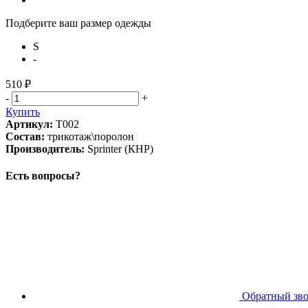
Подберите ваш размер одежды
S
-
510 ₽
-
+
Купить
Артикул:
T002
Состав:
трикотаж\поролон
Производитель:
Sprinter (КНР)
Есть вопросы?
Обратный зв