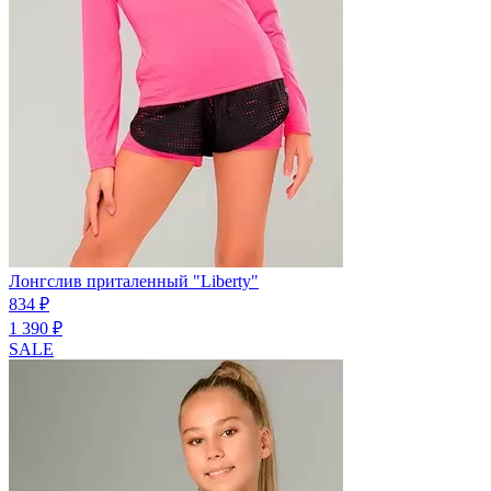
Лонгслив приталенный "Liberty"
834 ₽
1 390 ₽
SALE