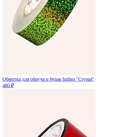
Обмотка для обруча и булав Indigo "Crystal"
480 ₽