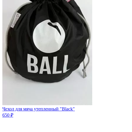
Чехол для мяча утепленный "Black"
650 ₽